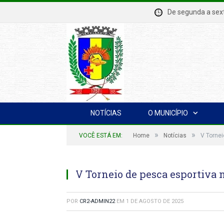
De segunda a se
NOTÍCIAS
O MUNICÍPIO
»
»
VOCÊ ESTÁ EM:
Home
Notícias
V Tornei
V Torneio de pesca esportiva 
POR
CR2-ADMIN22
EM
1 DE AGOSTO DE 2025