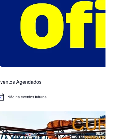
ventos Agendados
Não há eventos futuros.
otice