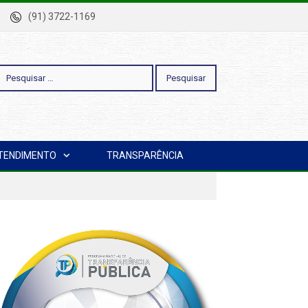
-Pa
(91) 3722-1169
esquisar
TENDIMENTO
TRANSPARÊNCIA
or: