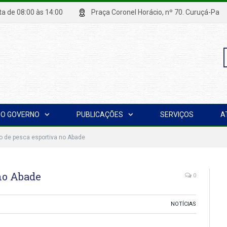
xta de 08:00 às 14:00
Praça Coronel Horácio, nº 70. Curuçá
P
O GOVERNO
PUBLICAÇÕES
SERVIÇOS
A
p
o de pesca esportiva no Abade
no Abade
0
NOTÍCIAS