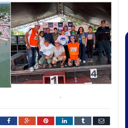
tter
Facebook
Google+
Pinterest
LinkedIn
Tumblr
Email