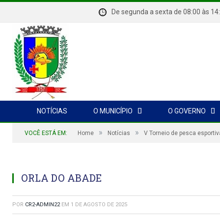
De segunda a sexta de 08:00 à
NOTÍCIAS
O MUNICÍPIO
O GOVERNO
»
»
VOCÊ ESTÁ EM:
Home
Notícias
V Torneio de pesca esporti
ORLA DO ABADE
POR
CR2-ADMIN22
EM
1 DE AGOSTO DE 2025