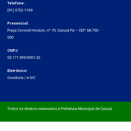
Telefone:
(91) 3722-1169
Presencial:
Praça Coronel Horácio, nº 70. Curuçá-Pa – CEP: 68.750-
000
CNPJ:
05.171.939/0001-32
Eletrônico:
Ouvidoria
/
e-SIC
Todos os direitos reservados a Prefeitura Municipal de Curuçá.