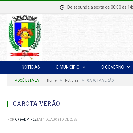
De segunda a sexta de 08:00 à
NOTÍCIAS
O MUNICÍPIO
O GOVERNO
»
»
VOCÊ ESTÁ EM:
Home
Notícias
GAROTA VERÃO
GAROTA VERÃO
POR
CR2-ADMIN22
EM
1 DE AGOSTO DE 2025