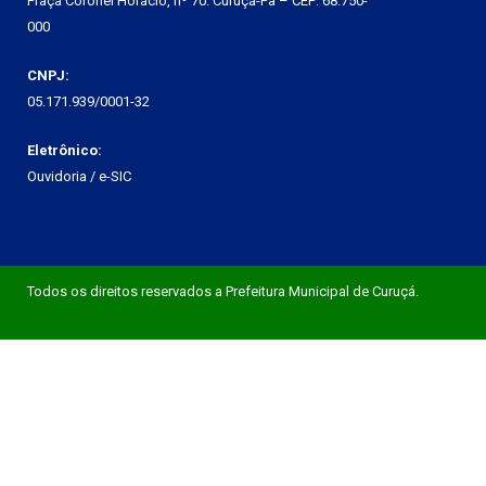
Praça Coronel Horácio, nº 70. Curuçá-Pa – CEP: 68.750-
000
CNPJ:
05.171.939/0001-32
Eletrônico:
Ouvidoria
/
e-SIC
Todos os direitos reservados a Prefeitura Municipal de Curuçá.