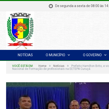
De segunda a sexta de 08:00 à
NOTÍCIAS
O MUNICÍPIO
O GOVERNO
»
»
VOCÊ ESTÁ EM:
Home
Notícias
Prefeito Hamilton Brito, e 
Nacional de Formação de profissionais na EETEPA Curuçá.