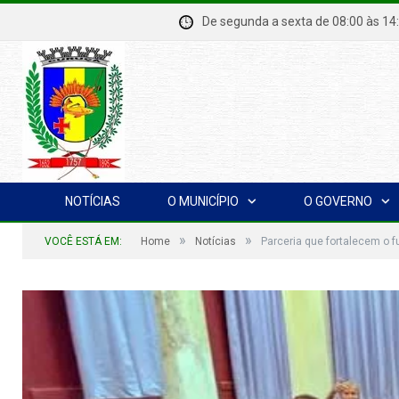
De segunda a sexta de 08:00 à
NOTÍCIAS
O MUNICÍPIO
O GOVERNO
»
»
VOCÊ ESTÁ EM:
Home
Notícias
Parceria que fortalecem o f