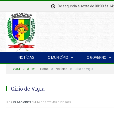
De segunda a sexta de 08:00 à
NOTÍCIAS
O MUNICÍPIO
O GOVERNO
»
»
VOCÊ ESTÁ EM:
Home
Notícias
Círio de Vigia
Círio de Vigia
POR
CR2-ADMIN22
EM
14 DE SETEMBRO DE 2025