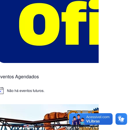
ventos Agendados
Não há eventos futuros.
otice