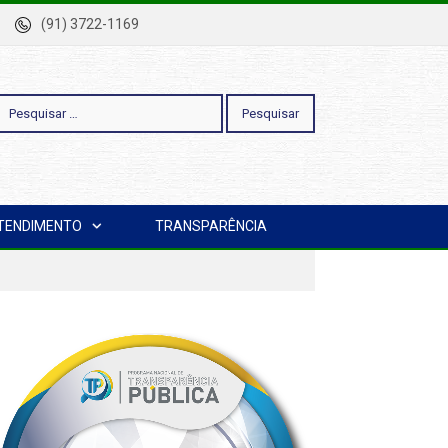
-Pa
(91) 3722-1169
esquisar
TENDIMENTO
TRANSPARÊNCIA
or: