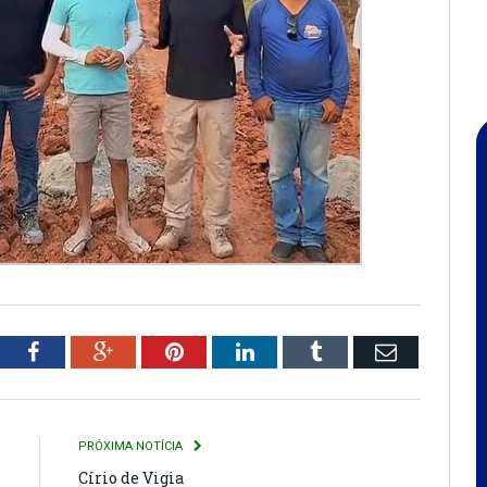
tter
Facebook
Google+
Pinterest
LinkedIn
Tumblr
Email
R
PRÓXIMA NOTÍCIA
m
Círio de Vigia