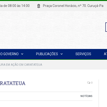
xta de 08:00 às 14:00
Praça Coronel Horácio, nº 70. Curuçá
P
O GOVERNO
PUBLICAÇÕES
SERVIÇOS
A
p
TURA EM AÇÃO EM CARATATEUA
ARATATEUA
0
NOTÍCIAS