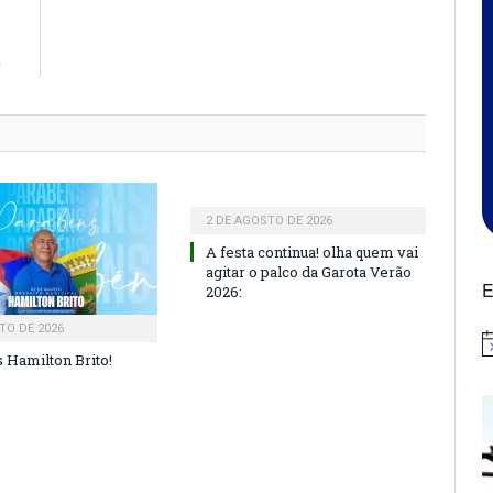
,
e
0
2 DE AGOSTO DE 2026
A festa continua! olha quem vai
agitar o palco da Garota Verão
E
2026:
TO DE 2026
N
 Hamilton Brito!