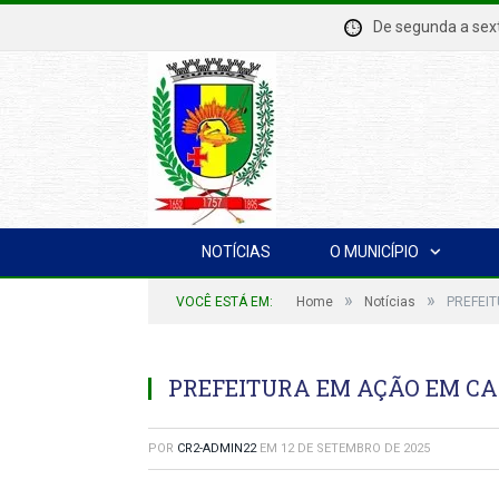
De segunda a se
NOTÍCIAS
O MUNICÍPIO
»
»
VOCÊ ESTÁ EM:
Home
Notícias
PREFEI
PREFEITURA EM AÇÃO EM C
POR
CR2-ADMIN22
EM
12 DE SETEMBRO DE 2025