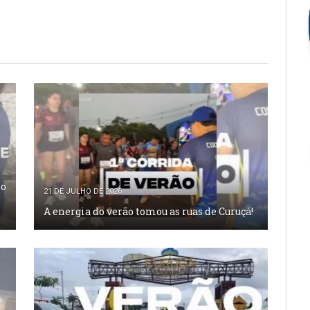
to
21 DE JULHO DE 2026
A energia do verão tomou as ruas de Curuçá!