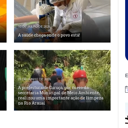
10 DE JULHO DE 2026
A saúde chega onde o povo está!
E
16 DE JUNHO DE 2026
A prefeitura de Curuçá, por meio da
N
secretaria Municipal de Meio Ambiente,
realizou uma importante ação de limpeza
no Rio Arauaí