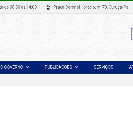
xta de 08:00 às 14:00
Praça Coronel Horácio, nº 70. Curuçá
P
O GOVERNO
PUBLICAÇÕES
SERVIÇOS
A
p