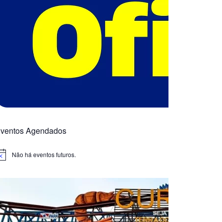
ventos Agendados
Não há eventos futuros.
otice