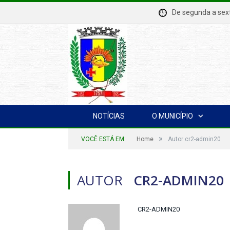
De segunda a se
NOTÍCIAS
O MUNICÍPIO
»
VOCÊ ESTÁ EM:
Home
Autor cr2-admin20
AUTOR
CR2-ADMIN20
CR2-ADMIN20