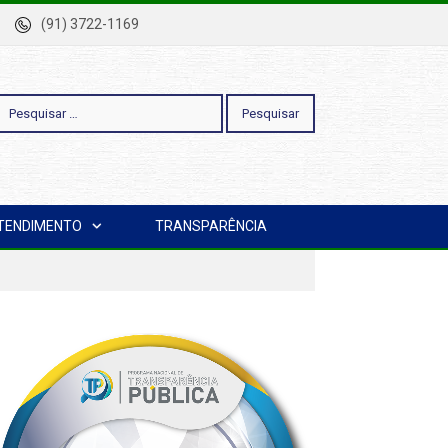
-Pa
(91) 3722-1169
esquisar
TENDIMENTO
TRANSPARÊNCIA
or: