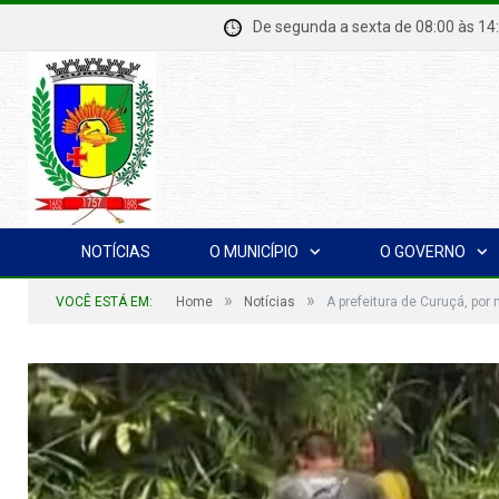
De segunda a sexta de 08:00 à
NOTÍCIAS
O MUNICÍPIO
O GOVERNO
»
»
VOCÊ ESTÁ EM:
Home
Notícias
A prefeitura de Curuçá, por