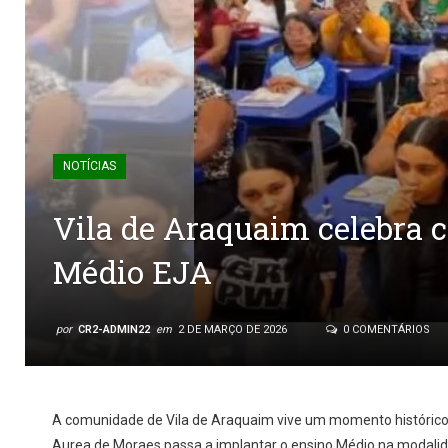
NOTÍCIAS
Vila de Araquaim celebra 
Médio EJA
por
CR2-ADMIN22
em
2 DE MARÇO DE 2026
0 COMENTÁRIOS
A comunidade de Vila de Araquaim vive um momento histórico 
Aurea de Moraes passa a implantar o ensino Médio na modali