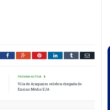
tter
Facebook
Google+
Pinterest
LinkedIn
Tumblr
Email
R
PRÓXIMA NOTÍCIA
m
Vila de Araquaim celebra chegada do
!
Ensino Médio EJA