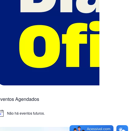
ventos Agendados
Não há eventos futuros.
otice