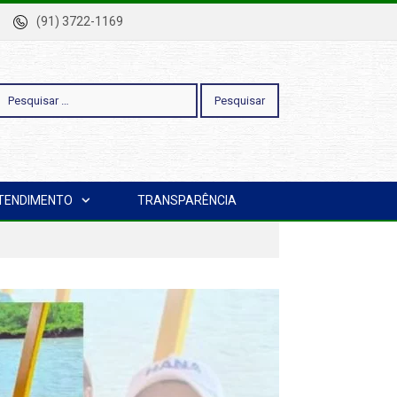
-Pa
(91) 3722-1169
esquisar
TENDIMENTO
TRANSPARÊNCIA
or: