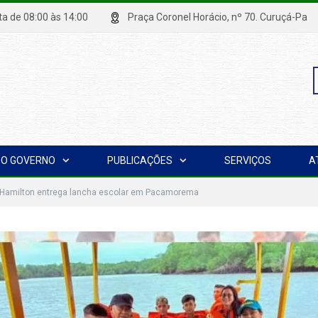
xta de 08:00 às 14:00
Praça Coronel Horácio, nº 70. Curuçá
P
O GOVERNO
PUBLICAÇÕES
SERVIÇOS
A
p
o Hamilton entrega lancha escolar em Pacamorema