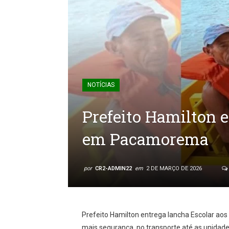
NOTÍCIAS
Prefeito Hamilton e
em Pacamorema
por
CR2-ADMIN22
em
2 DE MARÇO DE 2026
Prefeito Hamilton entrega lancha Escolar ao
mais segurança no transporte até as unidade