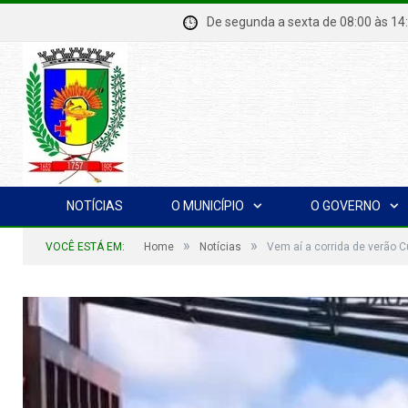
De segunda a sexta de 08:00 à
NOTÍCIAS
O MUNICÍPIO
O GOVERNO
»
»
VOCÊ ESTÁ EM:
Home
Notícias
Vem aí a corrida de verão 