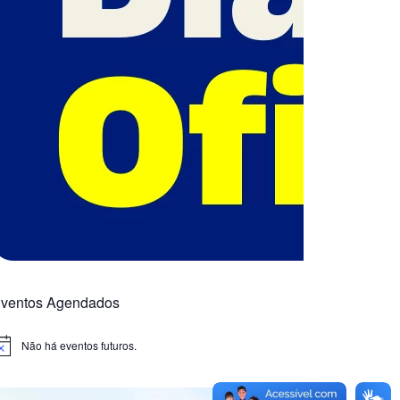
ventos Agendados
Não há eventos futuros.
otice