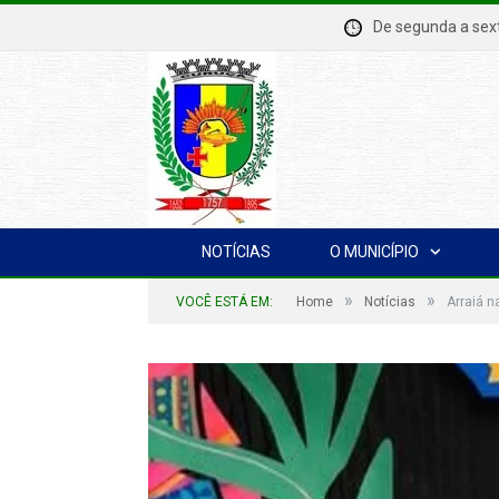
De segunda a se
NOTÍCIAS
O MUNICÍPIO
»
»
VOCÊ ESTÁ EM:
Home
Notícias
Arraiá na