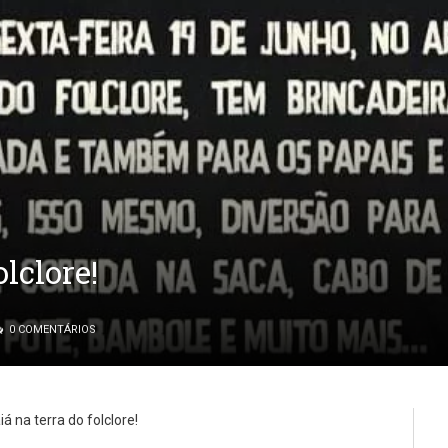
olclore!
0 COMENTÁRIOS
á na terra do folclore!