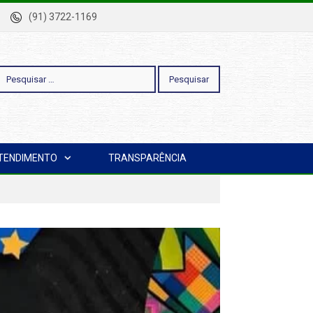
-Pa
(91) 3722-1169
esquisar
TENDIMENTO
TRANSPARÊNCIA
or: