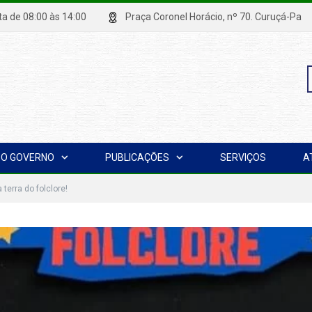
xta de 08:00 às 14:00
Praça Coronel Horácio, nº 70. Curuçá
P
O GOVERNO
PUBLICAÇÕES
SERVIÇOS
A
p
 terra do folclore!