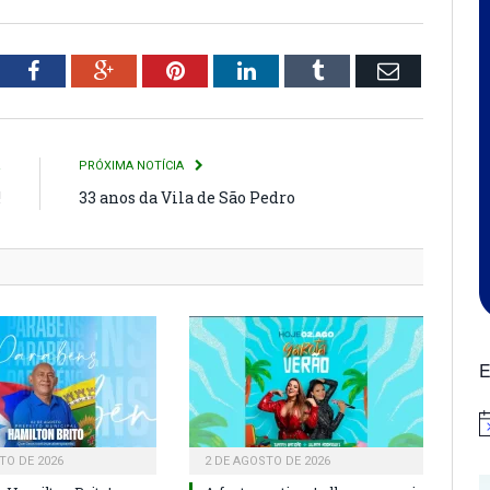
tter
Facebook
Google+
Pinterest
LinkedIn
Tumblr
Email
R
PRÓXIMA NOTÍCIA
!
33 anos da Vila de São Pedro
E
N
TO DE 2026
2 DE AGOSTO DE 2026