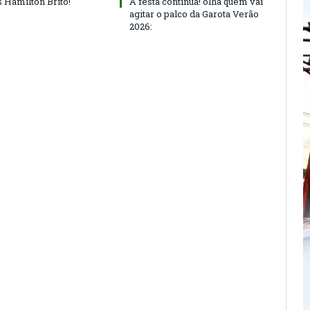
 Hamilton Brito!
A festa continua! olha quem vai
agitar o palco da Garota Verão
2026: