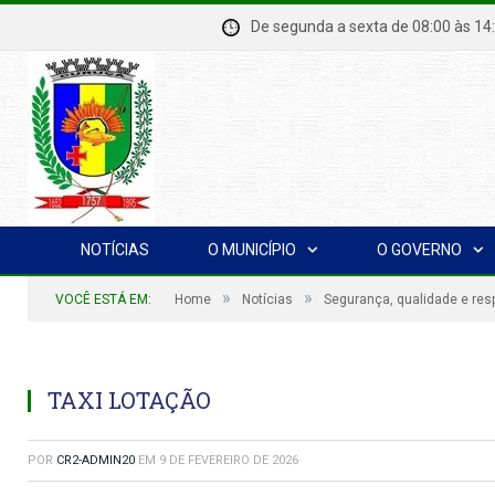
De segunda a sexta de 08:00 à
NOTÍCIAS
O MUNICÍPIO
O GOVERNO
»
»
VOCÊ ESTÁ EM:
Home
Notícias
Segurança, qualidade e res
TAXI LOTAÇÃO
POR
CR2-ADMIN20
EM
9 DE FEVEREIRO DE 2026