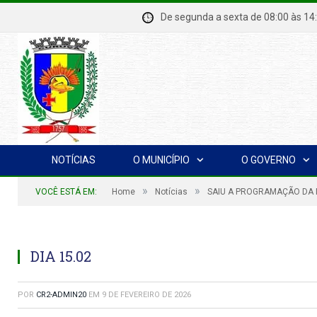
De segunda a sexta de 08:00 à
NOTÍCIAS
O MUNICÍPIO
O GOVERNO
»
»
VOCÊ ESTÁ EM:
Home
Notícias
SAIU A PROGRAMAÇÃO DA 
DIA 15.02
POR
CR2-ADMIN20
EM
9 DE FEVEREIRO DE 2026