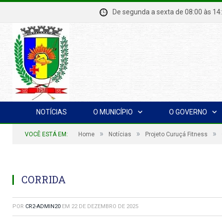
De segunda a sexta de 08:00 à
NOTÍCIAS
O MUNICÍPIO
O GOVERNO
»
»
»
VOCÊ ESTÁ EM:
Home
Notícias
Projeto Curuçá Fitness
CORRIDA
POR
CR2-ADMIN20
EM
22 DE DEZEMBRO DE 2025