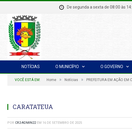
De segunda a sexta de 08:00 à
NOTÍCIAS
O MUNICÍPIO
O GOVERNO
»
»
VOCÊ ESTÁ EM:
Home
Notícias
PREFEITURA EM AÇÃO EM 
CARATATEUA
POR
CR2-ADMIN22
EM
16 DE SETEMBRO DE 2025