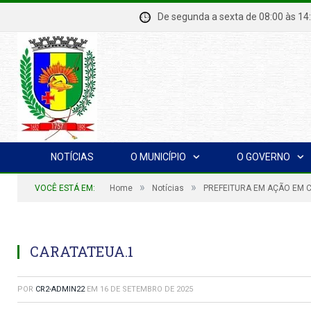
De segunda a sexta de 08:00 à
NOTÍCIAS
O MUNICÍPIO
O GOVERNO
»
»
VOCÊ ESTÁ EM:
Home
Notícias
PREFEITURA EM AÇÃO EM 
CARATATEUA.1
POR
CR2-ADMIN22
EM
16 DE SETEMBRO DE 2025