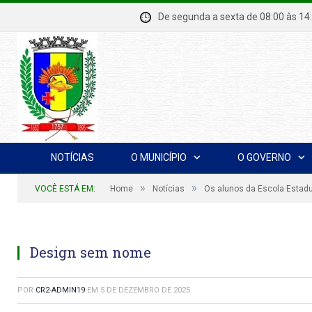
De segunda a sexta de 08:00 à
NOTÍCIAS
O MUNICÍPIO
O GOVERNO
»
»
VOCÊ ESTÁ EM:
Home
Notícias
Os alunos da Escola Estadu
Design sem nome
POR
CR2-ADMIN19
EM
5 DE DEZEMBRO DE 2025