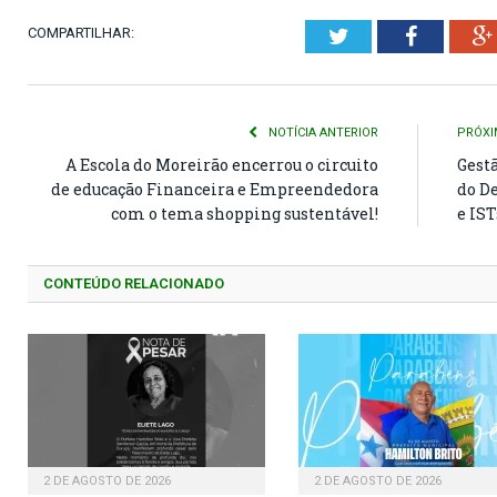
COMPARTILHAR:
Twitter
Faceboo
NOTÍCIA ANTERIOR
PRÓXI
A Escola do Moreirão encerrou o circuito
Gest
de educação Financeira e Empreendedora
do D
com o tema shopping sustentável!
e IST
CONTEÚDO RELACIONADO
2 DE AGOSTO DE 2026
2 DE AGOSTO DE 2026