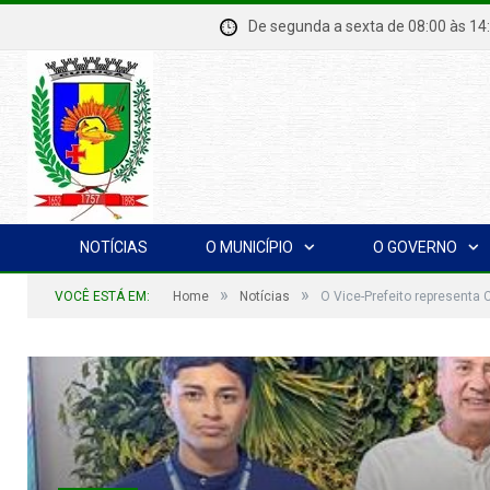
De segunda a sexta de 08:00 à
NOTÍCIAS
O MUNICÍPIO
O GOVERNO
»
»
VOCÊ ESTÁ EM:
Home
Notícias
O Vice-Prefeito represent