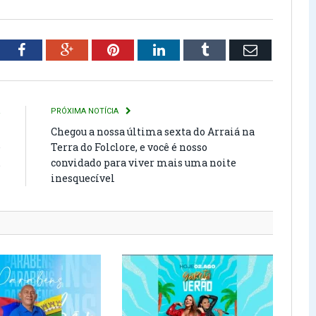
tter
Facebook
Google+
Pinterest
LinkedIn
Tumblr
Email
R
PRÓXIMA NOTÍCIA
m
Chegou a nossa última sexta do Arraiá na
e
Terra do Folclore, e você é nosso
.
convidado para viver mais uma noite
inesquecível