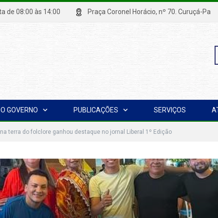
xta de 08:00 às 14:00
Praça Coronel Horácio, nº 70. Curuçá
P
O GOVERNO
PUBLICAÇÕES
SERVIÇOS
A
p
 na terra do folclore ganhou destaque no jornal Liberal 1º Edição