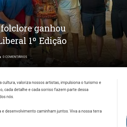
o folclore ganhou
Liberal 1º Edição
0 COMENTÁRIOS
ultura, valoriza nossos artistas, impulsiona o turismo e
o, cada detalhe e cada sorriso fazem parte dessa
dos nós.
a e desenvolvimento caminham juntos. Viva a nossa terra