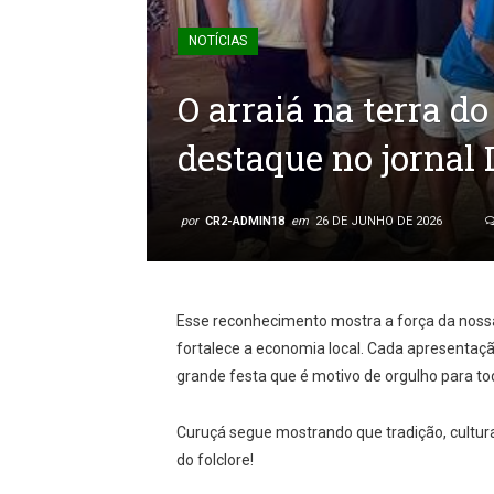
NOTÍCIAS
O arraiá na terra d
destaque no jornal 
por
CR2-ADMIN18
em
26 DE JUNHO DE 2026
Esse reconhecimento mostra a força da nossa c
fortalece a economia local. Cada apresentaçã
grande festa que é motivo de orgulho para to
Curuçá segue mostrando que tradição, cultur
do folclore!