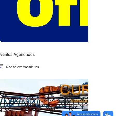
ventos Agendados
Não há eventos futuros.
otice