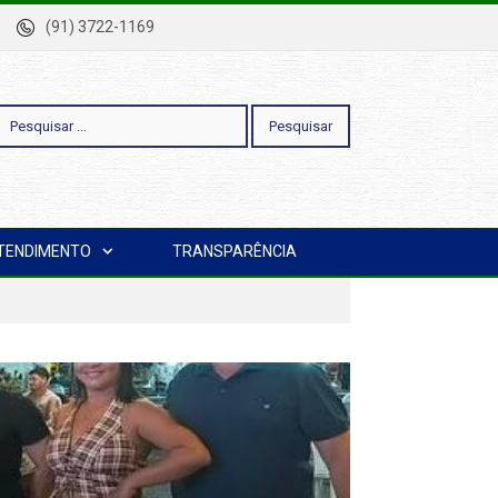
-Pa
(91) 3722-1169
esquisar
TENDIMENTO
TRANSPARÊNCIA
or: