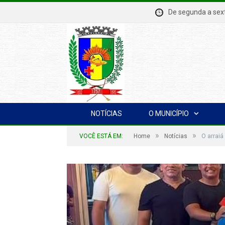
De segunda a se
NOTÍCIAS
O MUNICÍPIO
»
»
VOCÊ ESTÁ EM:
Home
Notícias
O arraiá