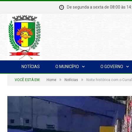
De segunda a sexta de 08:00 à
NOTÍCIAS
O MUNICÍPIO
O GOVERNO
»
»
VOCÊ ESTÁ EM:
Home
Notícias
Noite histórica com o Curral