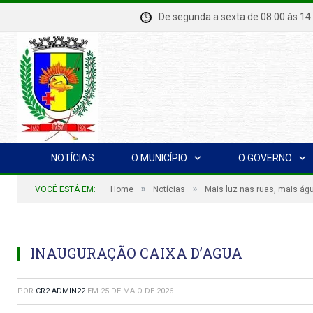
De segunda a sexta de 08:00 à
NOTÍCIAS
O MUNICÍPIO
O GOVERNO
»
»
VOCÊ ESTÁ EM:
Home
Notícias
Mais luz nas ruas, mais ág
INAUGURAÇÃO CAIXA D’AGUA
POR
CR2-ADMIN22
EM
25 DE MAIO DE 2026