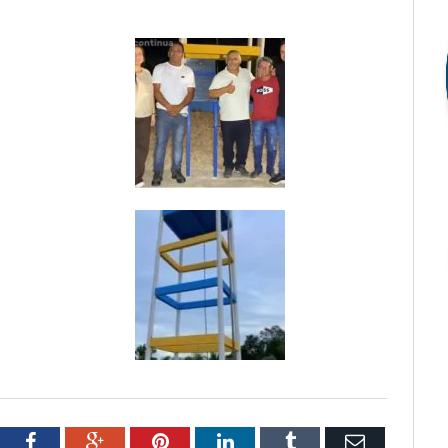
tter
Facebook
Google+
Pinterest
LinkedIn
Tumblr
Email