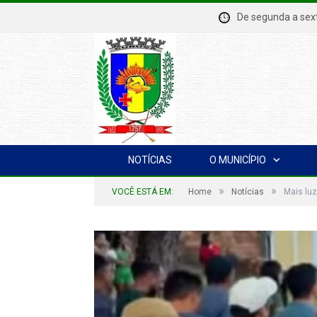
De segunda a se
NOTÍCIAS
O MUNICÍPIO
»
»
VOCÊ ESTÁ EM:
Home
Notícias
Mais lu