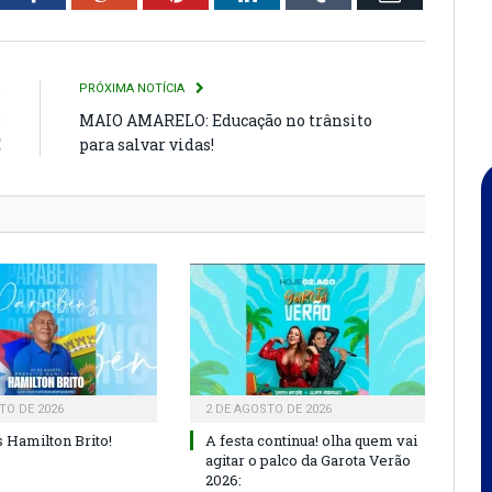
R
PRÓXIMA NOTÍCIA
O
MAIO AMARELO: Educação no trânsito
E
para salvar vidas!
TO DE 2026
2 DE AGOSTO DE 2026
 Hamilton Brito!
A festa continua! olha quem vai
agitar o palco da Garota Verão
2026: