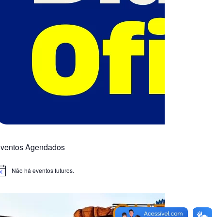
ventos Agendados
Não há eventos futuros.
otice