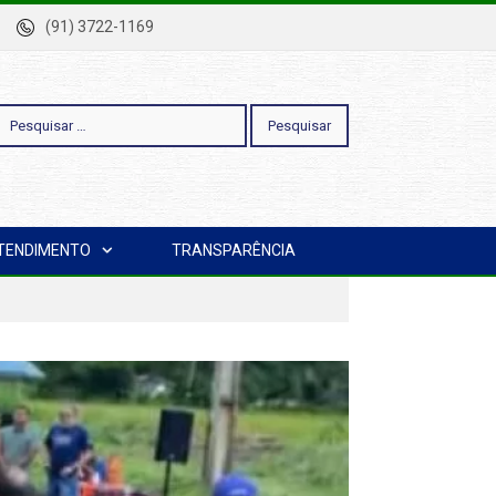
-Pa
(91) 3722-1169
esquisar
TENDIMENTO
TRANSPARÊNCIA
or: