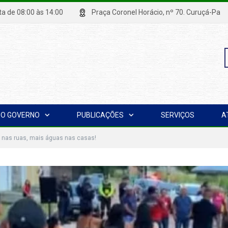
xta de 08:00 às 14:00
Praça Coronel Horácio, nº 70. Curuçá
P
O GOVERNO
PUBLICAÇÕES
SERVIÇOS
A
p
z nas ruas, mais águas nas casas!