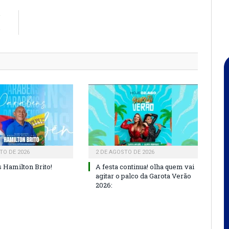
R
o
TO DE 2026
2 DE AGOSTO DE 2026
 Hamilton Brito!
A festa continua! olha quem vai
agitar o palco da Garota Verão
2026: