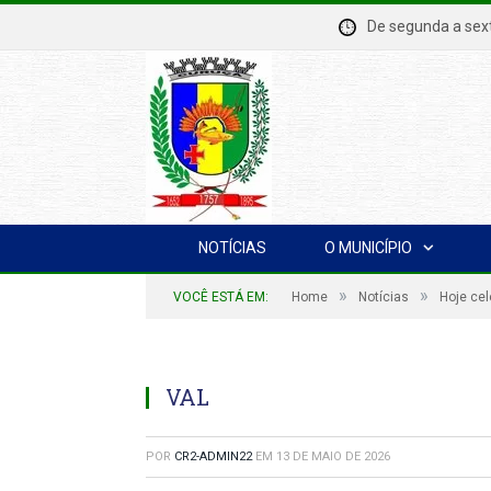
De segunda a se
NOTÍCIAS
O MUNICÍPIO
»
»
VOCÊ ESTÁ EM:
Home
Notícias
Hoje ce
VAL
POR
CR2-ADMIN22
EM
13 DE MAIO DE 2026