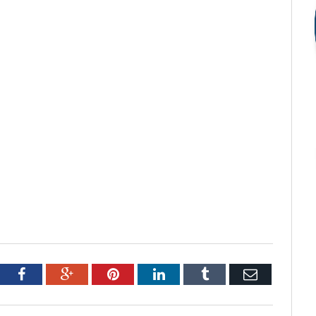
tter
Facebook
Google+
Pinterest
LinkedIn
Tumblr
Email