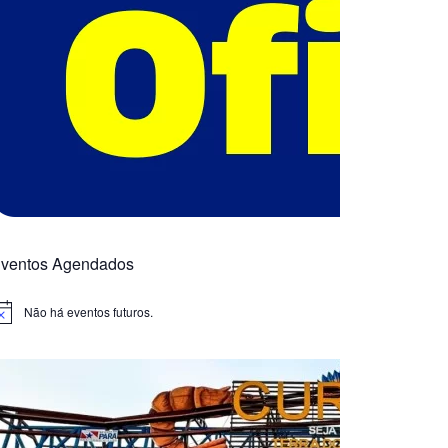
ventos Agendados
Não há eventos futuros.
otice