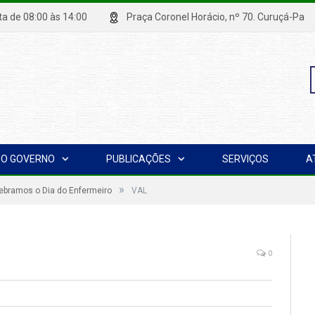
xta de 08:00 às 14:00
Praça Coronel Horácio, nº 70. Curuçá
P
O GOVERNO
PUBLICAÇÕES
SERVIÇOS
A
p
»
lebramos o Dia do Enfermeiro
VAL
0