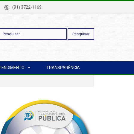
-Pa
(91) 3722-1169
esquisar
TENDIMENTO
TRANSPARÊNCIA
or: