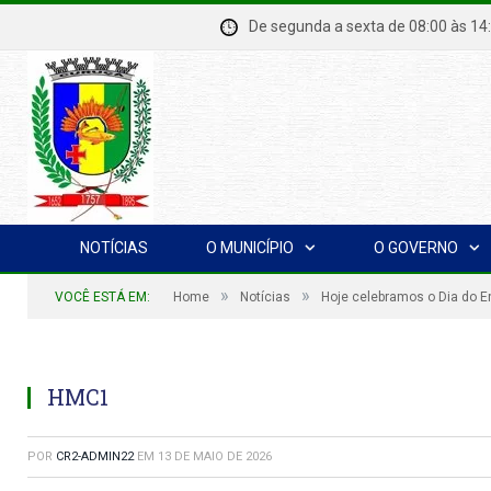
De segunda a sexta de 08:00 à
NOTÍCIAS
O MUNICÍPIO
O GOVERNO
»
»
VOCÊ ESTÁ EM:
Home
Notícias
Hoje celebramos o Dia do E
HMC1
POR
CR2-ADMIN22
EM
13 DE MAIO DE 2026