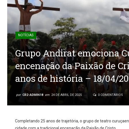
NOTÍCIAS
Grupo Andirat emociona C
encenação da Paixão de Cr
anos de história – 18/04/2
por
CR2-ADMIN18
em
24 DE ABRIL DE 2025
0 COMENTÁRIOS
Completando 25 anos de trajetória, o grupo de teatro curuçae
cidade com a tradicional encenação da Paixão de Cristo.