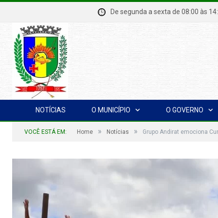
De segunda a sexta de 08:00 à
NOTÍCIAS
O MUNICÍPIO
O GOVERNO
»
»
VOCÊ ESTÁ EM:
Home
Notícias
Grupo Andirat emociona Cu