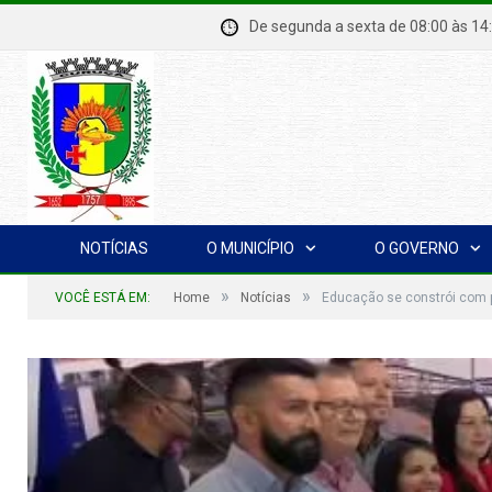
De segunda a sexta de 08:00 à
NOTÍCIAS
O MUNICÍPIO
O GOVERNO
»
»
VOCÊ ESTÁ EM:
Home
Notícias
Educação se constrói com p