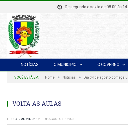
De segunda a sexta de 08:00 à
NOTÍCIAS
O MUNICÍPIO
O GOVERNO
»
»
VOCÊ ESTÁ EM:
Home
Notícias
Dia 04 de agosto começa u
VOLTA AS AULAS
POR
CR2-ADMIN22
EM
1 DE AGOSTO DE 2025