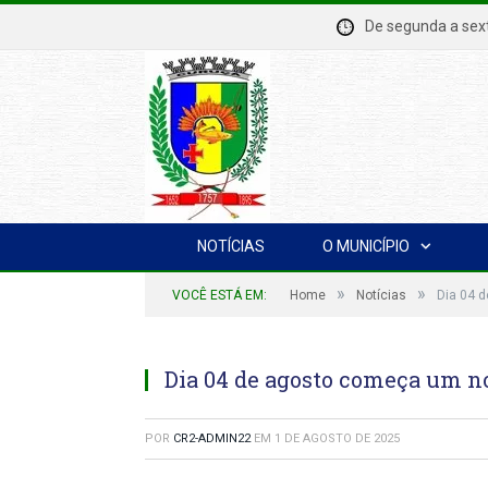
De segunda a se
NOTÍCIAS
O MUNICÍPIO
»
»
VOCÊ ESTÁ EM:
Home
Notícias
Dia 04 
Dia 04 de agosto começa um no
POR
CR2-ADMIN22
EM
1 DE AGOSTO DE 2025