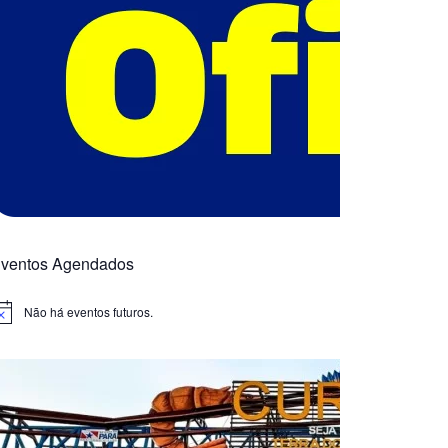
ventos Agendados
Não há eventos futuros.
otice