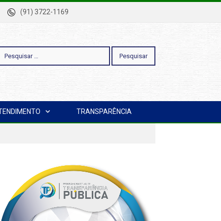
-Pa
(91) 3722-1169
esquisar
TENDIMENTO
TRANSPARÊNCIA
or: