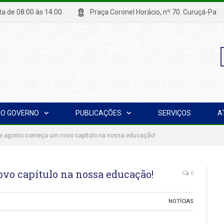
xta de 08:00 às 14:00
Praça Coronel Horácio, nº 70. Curuçá
P
O GOVERNO
PUBLICAÇÕES
SERVIÇOS
A
p
de agosto começa um novo capítulo na nossa educação!
vo capítulo na nossa educação!
0
NOTÍCIAS