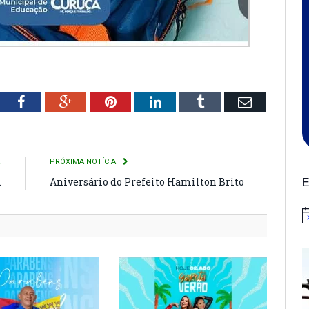
tter
Facebook
Google+
Pinterest
LinkedIn
Tumblr
Email
R
PRÓXIMA NOTÍCIA
E
A
Aniversário do Prefeito Hamilton Brito
N