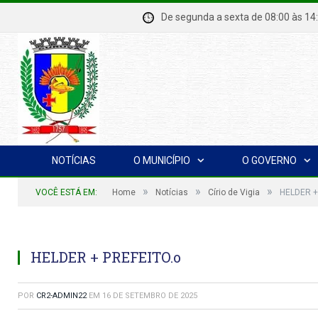
De segunda a sexta de 08:00 à
NOTÍCIAS
O MUNICÍPIO
O GOVERNO
»
»
»
VOCÊ ESTÁ EM:
Home
Notícias
Círio de Vigia
HELDER +
HELDER + PREFEITO.o
POR
CR2-ADMIN22
EM
16 DE SETEMBRO DE 2025