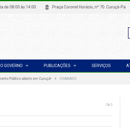
xta de 08:00 às 14:00
Praça Coronel Horácio, nº 70. Curuçá
P
O GOVERNO
PUBLICAÇÕES
SERVIÇOS
A
p
»
nto Público aberto em Curuçá!
CHAMADO
0