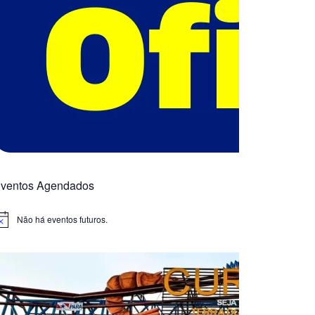
ventos Agendados
Não há eventos futuros.
otice