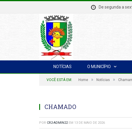
De segunda a se
NOTÍCIAS
O MUNICÍPIO
»
»
VOCÊ ESTÁ EM:
Home
Notícias
Chamame
CHAMADO
POR
CR2-ADMIN22
EM
13 DE MAIO DE 2026