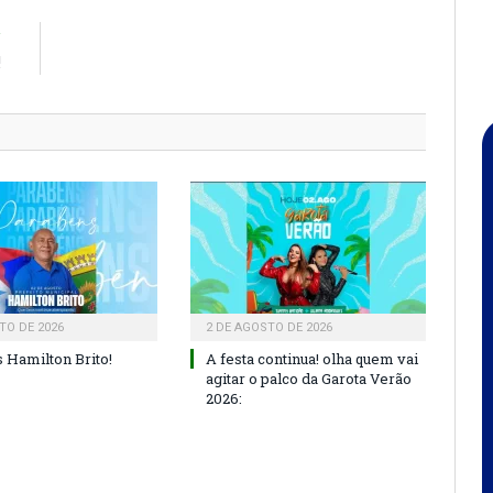
R
!
TO DE 2026
2 DE AGOSTO DE 2026
 Hamilton Brito!
A festa continua! olha quem vai
agitar o palco da Garota Verão
2026: