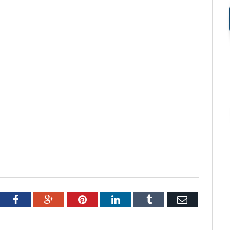
tter
Facebook
Google+
Pinterest
LinkedIn
Tumblr
Email