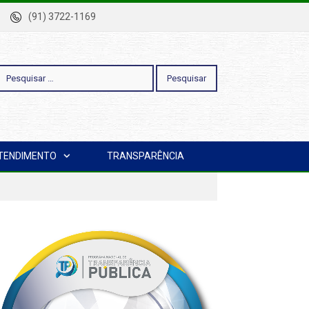
-Pa
(91) 3722-1169
esquisar
TENDIMENTO
TRANSPARÊNCIA
or: