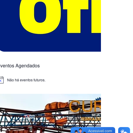
ventos Agendados
Não há eventos futuros.
otice