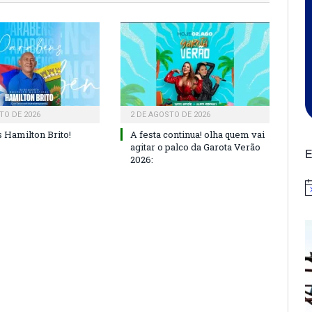
TO DE 2026
2 DE AGOSTO DE 2026
 Hamilton Brito!
A festa continua! olha quem vai
agitar o palco da Garota Verão
E
2026:
N