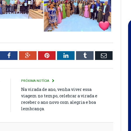
tter
Facebook
Google+
Pinterest
LinkedIn
Tumblr
Email
R
PRÓXIMA NOTÍCIA
L
Na virada de ano, venha viver essa
viagem no tempo, celebrar a virada e
receber o ano novo com alegria e boa
lembrança.