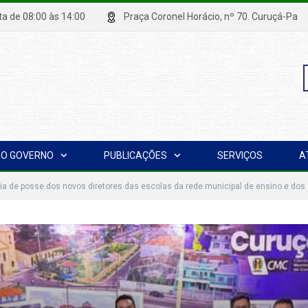
xta de 08:00 às 14:00
Praça Coronel Horácio, nº 70. Curuçá
P
O GOVERNO
PUBLICAÇÕES
SERVIÇOS
A
p
ia de posse dos novos diretores das escolas da rede municipal de ensino e d