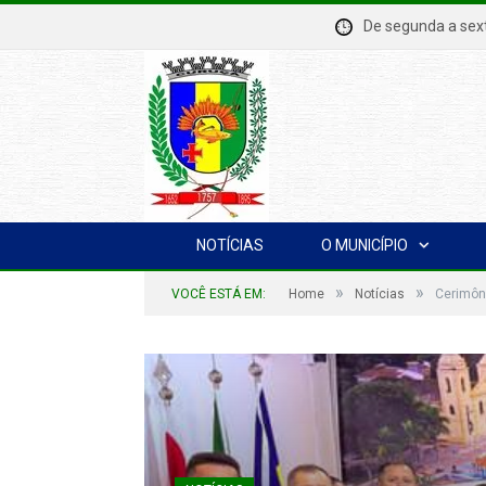
De segunda a se
NOTÍCIAS
O MUNICÍPIO
»
»
VOCÊ ESTÁ EM:
Home
Notícias
Cerimôn