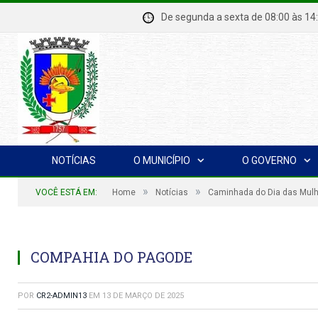
De segunda a sexta de 08:00 à
NOTÍCIAS
O MUNICÍPIO
O GOVERNO
»
»
VOCÊ ESTÁ EM:
Home
Notícias
Caminhada do Dia das Mul
COMPAHIA DO PAGODE
POR
CR2-ADMIN13
EM
13 DE MARÇO DE 2025