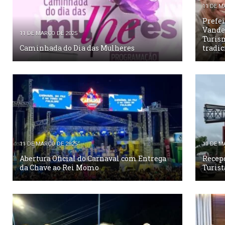
11 DE M
Prefei
Vander
11 DE MARÇO DE 2025
Turism
Caminhada do Dia das Mulheres
tradic
11 DE MARÇO DE 2025
11 DE M
Abertura Oficial do Carnaval com Entrega
Recepç
da Chave ao Rei Momo
Turist