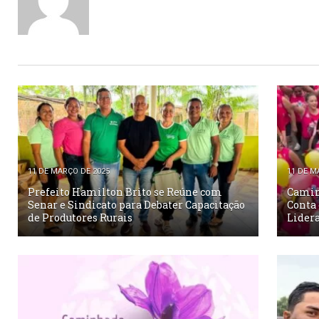
11 DE MARÇO DE 2025
11 DE M
Prefeito Hamilton Brito se Reúne com
Camin
Senar e Sindicato para Debater Capacitação
Conta
de Produtores Rurais
Lidera