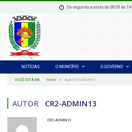
De segunda a sexta de 08:00 à
NOTÍCIAS
O MUNICÍPIO
O GOVERNO
»
VOCÊ ESTÁ EM:
Home
Autor cr2-admin13
AUTOR
CR2-ADMIN13
CR2-ADMIN13