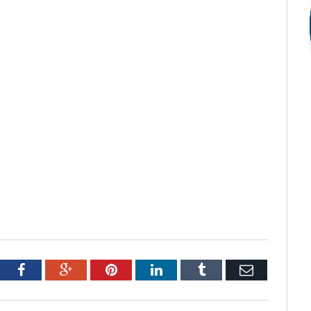
tter
Facebook
Google+
Pinterest
LinkedIn
Tumblr
Email