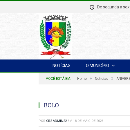
De segunda a se
NOTÍCIAS
O MUNICÍPIO
»
»
VOCÊ ESTÁ EM:
Home
Notícias
ANIVERS
BOLO
POR
CR2-ADMIN22
EM
18 DE MAIO DE 2026