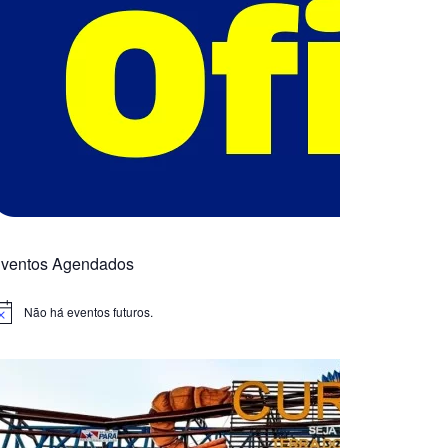
ventos Agendados
Não há eventos futuros.
otice