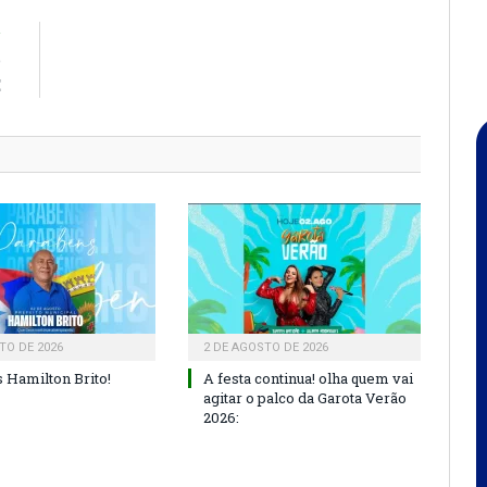
R
O
E
TO DE 2026
2 DE AGOSTO DE 2026
 Hamilton Brito!
A festa continua! olha quem vai
agitar o palco da Garota Verão
2026: