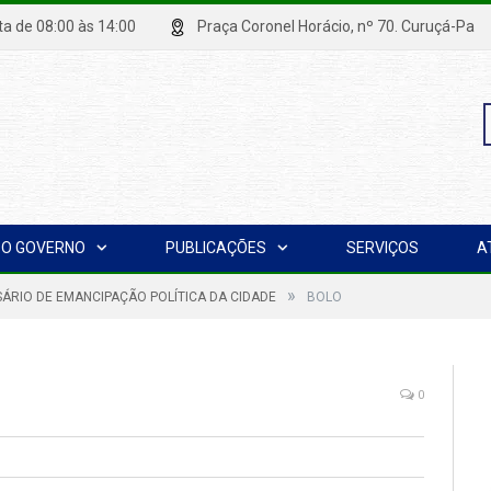
xta de 08:00 às 14:00
Praça Coronel Horácio, nº 70. Curuçá
P
O GOVERNO
PUBLICAÇÕES
SERVIÇOS
A
p
»
ÁRIO DE EMANCIPAÇÃO POLÍTICA DA CIDADE
BOLO
0