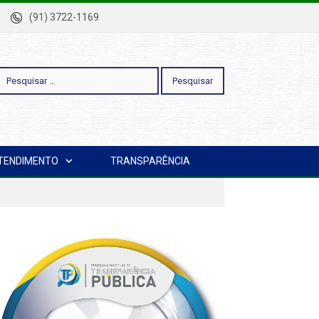
-Pa
(91) 3722-1169
esquisar
TENDIMENTO
TRANSPARÊNCIA
or: