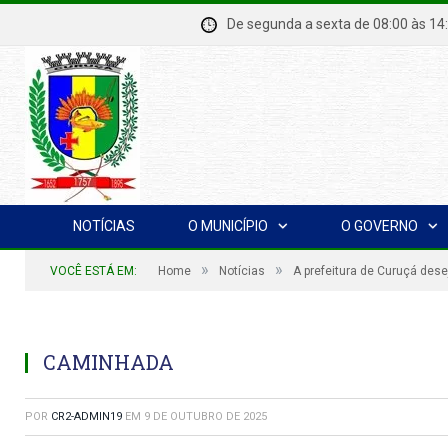
De segunda a sexta de 08:00 à
NOTÍCIAS
O MUNICÍPIO
O GOVERNO
»
»
VOCÊ ESTÁ EM:
Home
Notícias
A prefeitura de Curuçá de
CAMINHADA
POR
CR2-ADMIN19
EM
9 DE OUTUBRO DE 2025