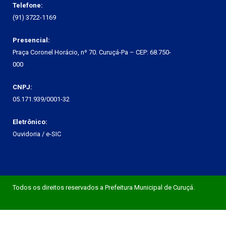
Telefone:
(91) 3722-1169
Presencial:
Praça Coronel Horácio, nº 70. Curuçá-Pa – CEP: 68.750-
000
CNPJ:
05.171.939/0001-32
Eletrônico:
Ouvidoria
/
e-SIC
Todos os direitos reservados a Prefeitura Municipal de Curuçá.