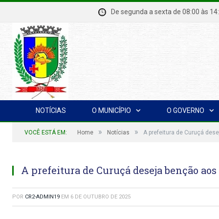
De segunda a sexta de 08:00 à
NOTÍCIAS
O MUNICÍPIO
O GOVERNO
»
»
VOCÊ ESTÁ EM:
Home
Notícias
A prefeitura de Curuçá de
A prefeitura de Curuçá deseja benção ao
POR
CR2-ADMIN19
EM
6 DE OUTUBRO DE 2025