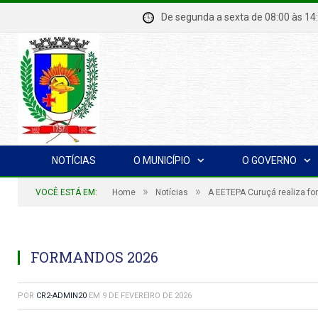
De segunda a sexta de 08:00 à
NOTÍCIAS
O MUNICÍPIO
O GOVERNO
»
»
VOCÊ ESTÁ EM:
Home
Notícias
A EETEPA Curuçá realiza f
FORMANDOS 2026
POR
CR2-ADMIN20
EM
9 DE FEVEREIRO DE 2026