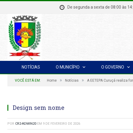
De segunda a sexta de 08:00 à
NOTÍCIAS
O MUNICÍPIO
O GOVERNO
»
»
VOCÊ ESTÁ EM:
Home
Notícias
A EETEPA Curuçá realiza f
Design sem nome
POR
CR2-ADMIN20
EM
9 DE FEVEREIRO DE 2026