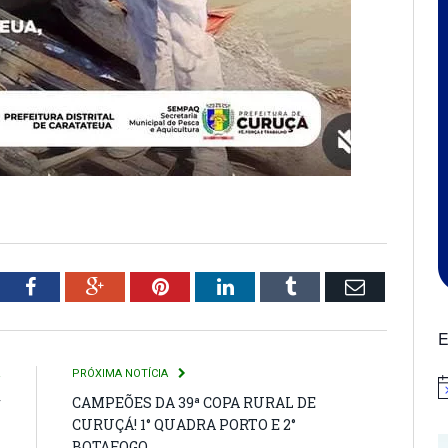
tter
Facebook
Google+
Pinterest
LinkedIn
Tumblr
Email
E
R
PRÓXIMA NOTÍCIA
N
r
CAMPEÕES DA 39ª COPA RURAL DE
CURUÇÁ! 1° QUADRA PORTO E 2°
BOTAFOGO