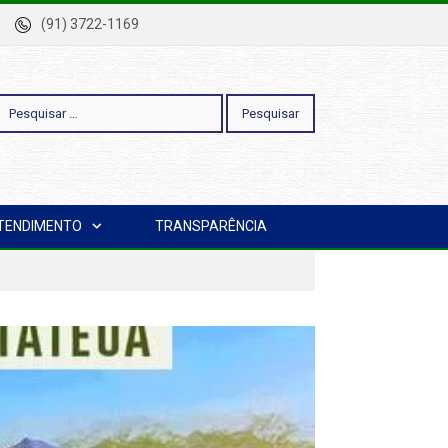
-Pa
(91) 3722-1169
esquisar
TENDIMENTO
TRANSPARÊNCIA
or: