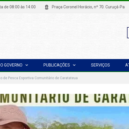
xta de 08:00 às 14:00
Praça Coronel Horácio, nº 70. Curuçá
P
O GOVERNO
PUBLICAÇÕES
SERVIÇOS
A
p
io de Pesca Esportiva Comunitário de Caratateua