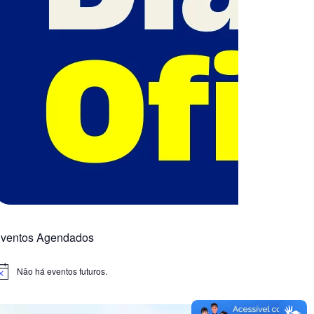
ventos Agendados
Não há eventos futuros.
otice