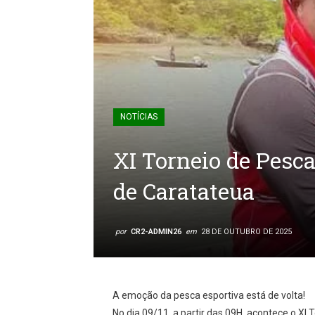
NOTÍCIAS
XI Torneio de Pesc
de Caratateua
por
CR2-ADMIN26
em
28 DE OUTUBRO DE 2025
A emoção da pesca esportiva está de volta!
No dia 09/11, a partir das 09H, acontece o XI