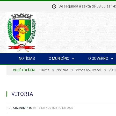
De segunda a sexta de 08:00 à
NOTÍCIAS
O MUNICÍPIO
O GOVERNO
»
»
»
VOCÊ ESTÁ EM:
Home
Notícias
Vitoria no Futebol!
VITO
VITORIA
POR
CR2-ADMIN16
EM
13 DE NOVEMBRO DE 2025