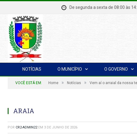
De segunda a sexta de 08:00 à
NOTÍCIAS
O MUNICÍPIO
O GOVERNO
»
»
VOCÊ ESTÁ EM:
Home
Notícias
Vem aí o arraial da nossa te
ARAIA
POR
CR2-ADMIN22
EM
3 DE JUNHO DE 2026