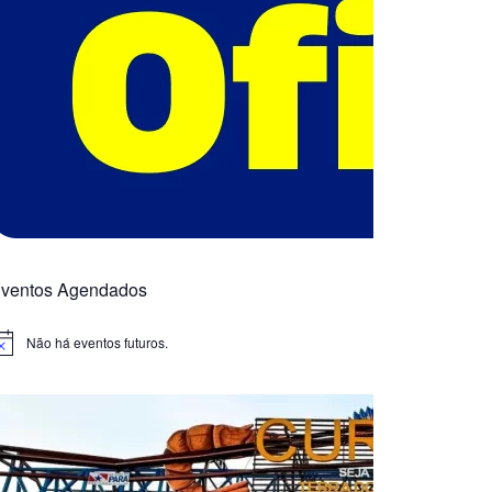
ventos Agendados
Não há eventos futuros.
otice