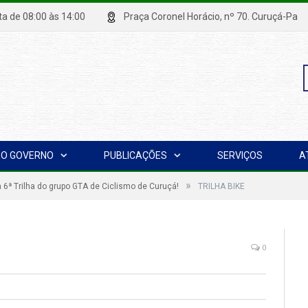
xta de 08:00 às 14:00
Praça Coronel Horácio, nº 70. Curuçá
P
O GOVERNO
PUBLICAÇÕES
SERVIÇOS
A
p
»
 6ª Trilha do grupo GTA de Ciclismo de Curuçá!
TRILHA BIKE
0