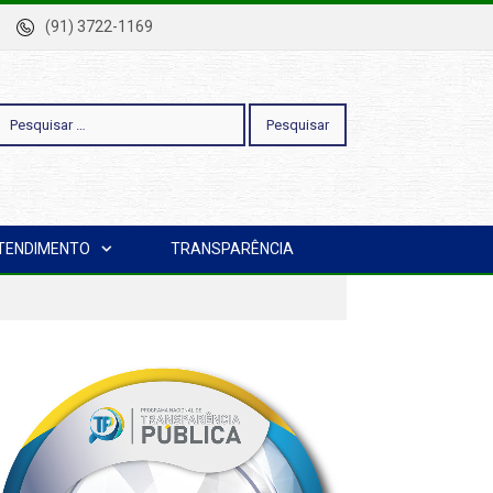
-Pa
(91) 3722-1169
esquisar
TENDIMENTO
TRANSPARÊNCIA
or: