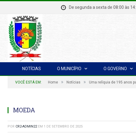
De segunda a sexta de 08:00 à
NOTÍCIAS
O MUNICÍPIO
O GOVERNO
»
»
VOCÊ ESTÁ EM:
Home
Notícias
Uma relíquia de 195 anos p
MOEDA
POR
CR2-ADMIN22
EM
1 DE SETEMBRO DE 2025