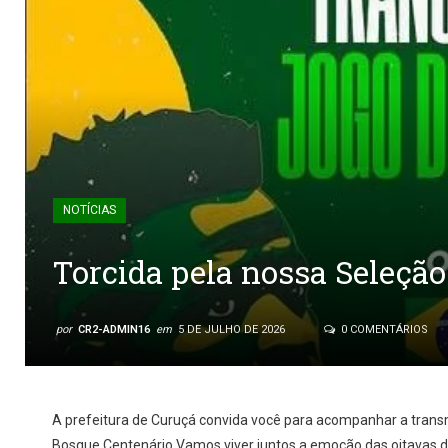
NOTÍCIAS
Torcida pela nossa Seleção
por
CR2-ADMIN16
em
5 DE JULHO DE 2026
0 COMENTÁRIOS
A prefeitura de Curuçá convida você para acompanhar a transm
Bosque Centenário.Vamos viver juntos a emoção das oitavas de