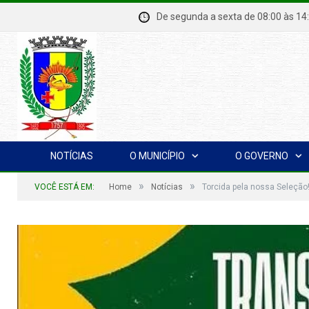
De segunda a sexta de 08:00 à
NOTÍCIAS
O MUNICÍPIO
O GOVERNO
»
»
VOCÊ ESTÁ EM:
Home
Notícias
Torcida pela nossa Seleção