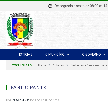
De segunda a sexta de 08:00 à
NOTÍCIAS
O MUNICÍPIO
O GOVERNO
»
»
VOCÊ ESTÁ EM:
Home
Notícias
Sexta- Feira Santa marcada
PARTICIPANTE
POR
CR2-ADMIN22
EM
9 DE ABRIL DE 2026