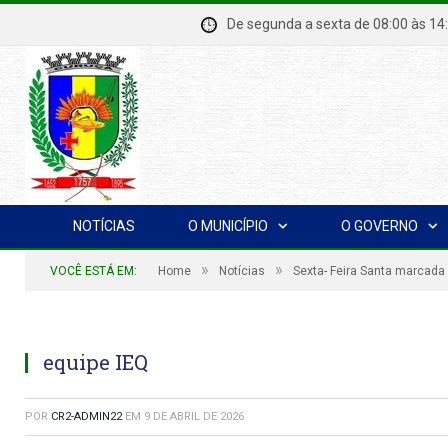
De segunda a sexta de 08:00 à
NOTÍCIAS
O MUNICÍPIO
O GOVERNO
»
»
VOCÊ ESTÁ EM:
Home
Notícias
Sexta- Feira Santa marcada
equipe IEQ
POR
CR2-ADMIN22
EM
9 DE ABRIL DE 2026